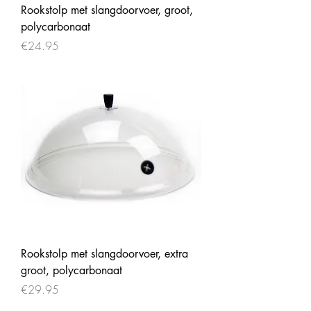
Rookstolp met slangdoorvoer, groot,
polycarbonaat
Price
€24.95
Rookstolp met slangdoorvoer, extra
groot, polycarbonaat
Price
€29.95