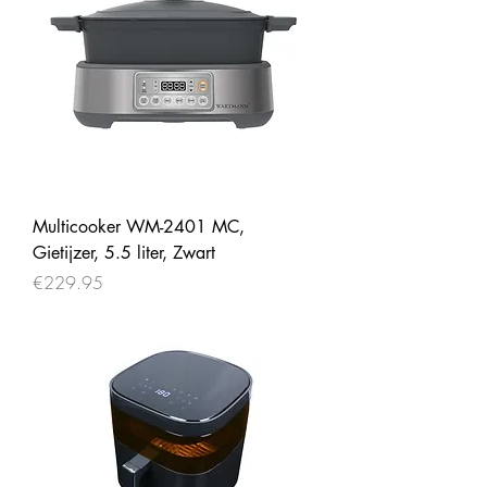
Multicooker WM-2401 MC,
Gietijzer, 5.5 liter, Zwart
Price
€229.95