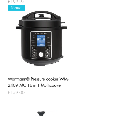
Price
€199.95
Nieuw!
Wartmann® Pressure cooker WM-
2409 MC 16-in-1 Multicooker
Price
€159.00