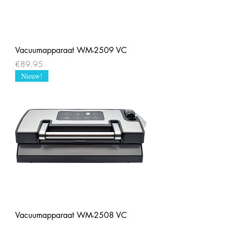
Vacuumapparaat WM-2509 VC
Price
€89.95
Nieuw!
Vacuumapparaat WM-2508 VC