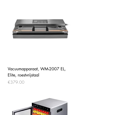
Vacuumapparaat, WM-2007 EL,
Elite, roestvrijstaal
Price
€379.00