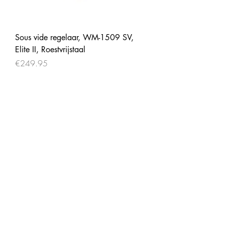
Sous vide regelaar, WM-1509 SV,
Elite II, Roestvrijstaal
Price
€249.95
Vacuumapparaat, WM-2112 EC