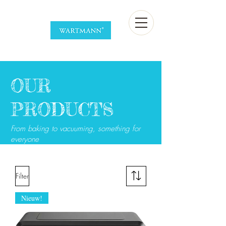
OUR
PRODUCTS
From baking to vacuuming, something for
everyone
Filter
Nieuw!