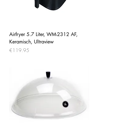
Airfryer 5.7 Liter, WM-2312 AF,
Keramisch, Ultraview
Price
€119.95