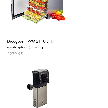
Droogoven, WM-2110 DH,
roestvrijstaal (10-laags)
Price
€279.95