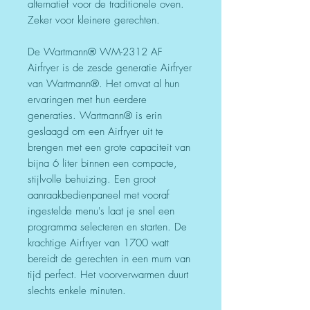
alternatief voor de traditionele oven.
Zeker voor kleinere gerechten.
De Wartmann® WM-2312 AF
Airfryer is de zesde generatie Airfryer
van Wartmann®. Het omvat al hun
ervaringen met hun eerdere
generaties. Wartmann® is erin
geslaagd om een Airfryer uit te
brengen met een grote capaciteit van
bijna 6 liter binnen een compacte,
stijlvolle behuizing. Een groot
aanraakbedienpaneel met vooraf
ingestelde menu's laat je snel een
programma selecteren en starten. De
krachtige Airfryer van 1700 watt
bereidt de gerechten in een mum van
tijd perfect. Het voorverwarmen duurt
slechts enkele minuten.