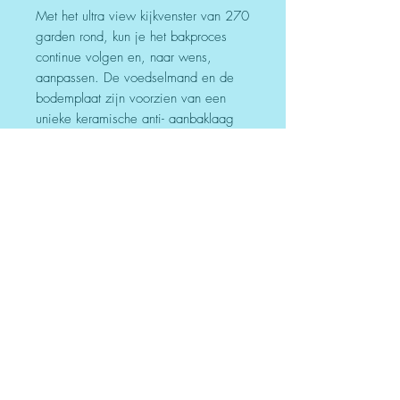
Met het ultra view kijkvenster van 270
garden rond, kun je het bakproces
continue volgen en, naar wens,
aanpassen. De voedselmand en de
bodemplaat zijn voorzien van een
unieke keramische anti- aanbaklaag
om te voorkomen dat voedsel eraan
blijft kleven. De anti-aanbaklaag bevat
geen PTFE of PFOA, chemicaliën die
doorgaans worden gebruikt in de
meer traditionele anti- aanbaklagen.
Krachtig, compact, met een
keramische coating en het ultra view
kijkscherm. Met de WM-2312 AF
brengt Wartmann® weer een zeer
unieke en doordachte Airfryer uit.
Technische specificaties