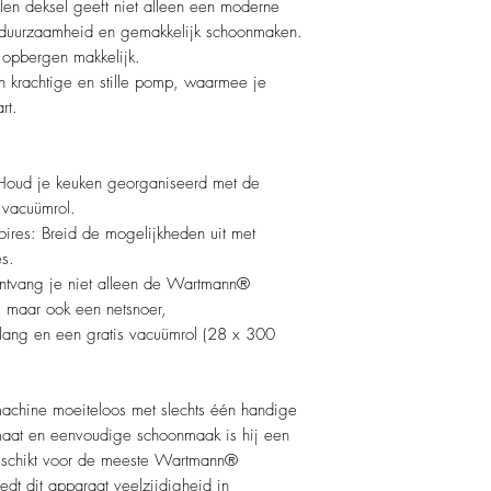
alen deksel geeft niet alleen een moderne
or duurzaamheid en gemakkelijk schoonmaken.
 opbergen makkelijk.
 krachtige en stille pomp, waarmee je
rt.
Houd je keuken georganiseerd met de
 vacuümrol.
ires: Breid de mogelijkheden uit met
es.
ontvang je niet alleen de Wartmann®
aar ook een netsnoer,
lang en een gratis vacuümrol (28 x 300
hine moeiteloos met slechts één handige
rmaat en eenvoudige schoonmaak is hij een
Geschikt voor de meeste Wartmann®
edt dit apparaat veelzijdigheid in