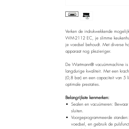
Verken de indrukwekkende mogel
WM-2112 EC, je slimme keukenhulp
je voedsel behoudt. Met diverse ha
apparaat nog plezieriger.
De Wartmann® vacuümmachine is ve
langdurige kwaliteit. Met een krach
(0,8 bar) en een capaciteit van 5 li
optimale prestaties.
Belangrijkste kenmerken:
Sealen en vacuümeren: Bewaar je
sluiten.
Voorgeprogrammeerde standen: 
voedsel, en gebruik de pulsfunct