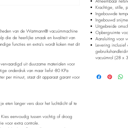
Afneembaar netsn
Krachtige, stille,
Ingebouwde tempe
Ingebouwd snijme
Uitgebreide omsch
ijkheden van de Wartmann® vacuümmachine
Opbergruimte voo
 die de heerlijke smaak en kwaliteit van
Aansluiting voor 
ndige functies en extra's wordt koken met dit
Levering inclusief
gebruikshandleidi
vacuümrol (28 x 
rvaardigd uit duurzame materialen voor
tige onderdruk van maar liefst -80 KPa
ter per minuut, staat dit apparaat garant voor
 eten langer vers door het luchtdicht af te
Kies eenvoudig tussen vochtig of droog
ie voor extra controle.