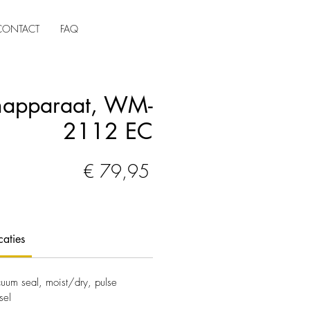
CONTACT
FAQ
apparaat, WM-
2112 EC
Prijs
€ 79,95
caties
cuum seal, moist/dry, pulse
sel