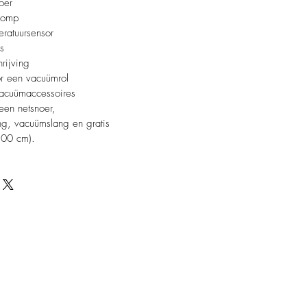
oer
 pomp
ratuursensor
s
rijving
r een vacuümrol
vacuümaccessoires
 een netsnoer,
ng, vacuümslang en gratis
300 cm).