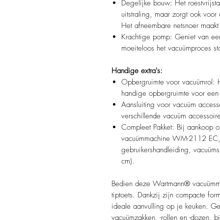
Degelijke bouw: Het roestvrijst
uitstraling, maar zorgt ook vo
Het afneembare netsnoer maakt
Krachtige pomp: Geniet van een
moeiteloos het vacuümproces sta
Handige extra's:
Opbergruimte voor vacuümrol: 
handige opbergruimte voor een
Aansluiting voor vacuüm accesso
verschillende vacuüm accessoir
Compleet Pakket: Bij aankoop 
vacuümmachine WM-2112 EC, m
gebruikershandleiding, vacuüms
cm).
Bedien deze Wartmann® vacuümmac
tiptoets. Dankzij zijn compacte fo
ideale aanvulling op je keuken. 
vacuümzakken, -rollen en -dozen, bi