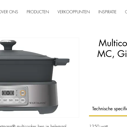
OVER ONS
PRODUCTEN
VERKOOPPUNTEN
INSPIRATIE
Multi
MC, Giet
Technische specifi
tmann® multicooker ben je helemaal
1250 watt