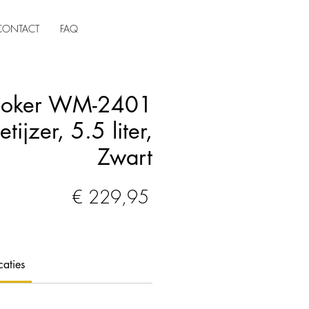
CONTACT
FAQ
cooker WM-2401
ijzer, 5.5 liter,
Zwart
Prijs
€ 229,95
caties