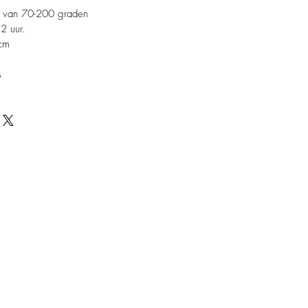
ng van 70-200 graden
2 uur.
cm
s