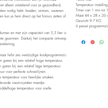
Temperatuur instelli
iet alleen uitstekend voor je gezondheid,
Timer van 1 min tot 1
uken nodig hebt: braden, stomen, sauteren
Maat 44 x 28 x 26 
en kun je hem direct op het fornuis zetten of
Gewicht 9.7 KG
6 preset programma'
unner en met zijn capaciteit van 5,5 liter is
grote gezinnen. Dankzij het compacte ontwerp
erekening.
ar liefst zes veelzijdige kookprogramma’s:
garen bij een relatief hoge temperatuur.
garen bij een relatief lage temperatuur.
ur voor perfecte schroeilijnen.
 temperatuur voor heerlijke smaken.
verde roestvrijstalen mandje.
iddelhoge temperatuur voor snelle