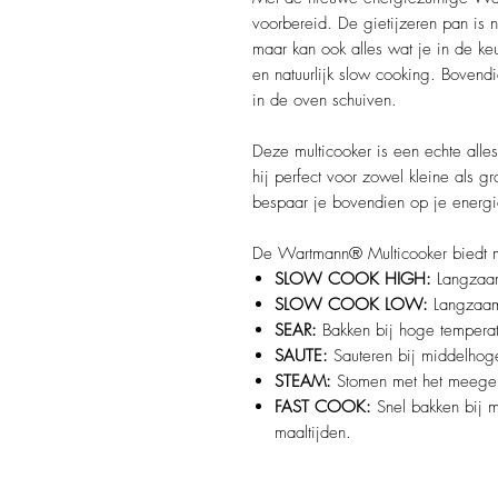
voorbereid. De gietijzeren pan is n
maar kan ook alles wat je in de ke
en natuurlijk slow cooking. Bovendi
in de oven schuiven.
Deze multicooker is een echte allesk
hij perfect voor zowel kleine als 
bespaar je bovendien op je energi
De Wartmann® Multicooker biedt ma
SLOW COOK HIGH:
Langzaam 
SLOW COOK LOW:
Langzaam 
SEAR:
Bakken bij hoge temperatu
SAUTE:
Sauteren bij middelhoge
STEAM:
Stomen met het meegele
FAST COOK:
Snel bakken bij m
maaltijden.