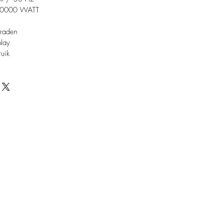
.0000 WATT
graden
play
uik