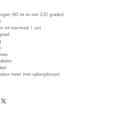
llingen (80 tot en met 230 graden)
n
n tot maximaal 1 uur)
gnaal
g
p
reep
hakelen
akje
ratuur meter (met opbergdoosje)