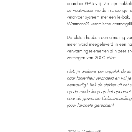
daardoor PFAS vrij. Ze zijn makke
de vaatwasser worden schoongemaa
vetafvoer systeem met een lekbak,
Wartmann® keramische contactgrill
De platen hebben een afmeting va
meter word meegeleverd in een ha
verwarmingselementen zijn zeer sn
vermogen van 2000 Watt.
Heb jij weleens per ongeluk de te
naar fahrenheit veranderd en wil je
eenvoudig! Trek de stekker uit het 
op de ronde knop op het apparaat. 
naar de gewenste Celsius-instellin
jouw favoriete gerechten!
2026 by Wartmann®