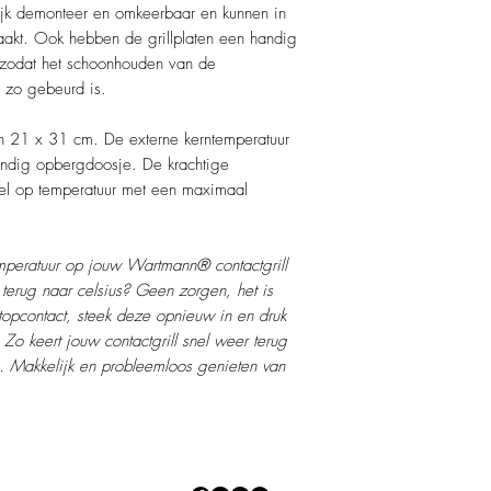
lijk demonteer en omkeerbaar en kunnen in
kt. Ook hebben de grillplaten een handig
 zodat het schoonhouden van de
 zo gebeurd is.
n 21 x 31 cm. De externe kerntemperatuur
ndig opbergdoosje. De krachtige
el op temperatuur met een maximaal
mperatuur op jouw Wartmann® contactgrill
 terug naar celsius? Geen zorgen, het is
stopcontact, steek deze opnieuw in en druk
Zo keert jouw contactgrill snel weer terug
g. Makkelijk en probleemloos genieten van