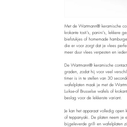
Met de Wartmann® keramische cont
krokante tosti’s, panini’s, lekkere 
biefstukjes of homemade hamburgers
die er voor zorgt dat je vlees perf
meer duur vlees verpesten en ieder
De Wartmann® keramische contactgri
graden, zodat hij voor veel versch
timer is in te stellen van 30 seco
wafelplaten maak je met de Wartman
Luikse-of Brusselse wafels of kroka
beslag voor de lekkerste variant.
Je kan het apparaat volledig open k
of teppanyaki. De platen neem je e
bijgeleverde grill- en wafelplaten