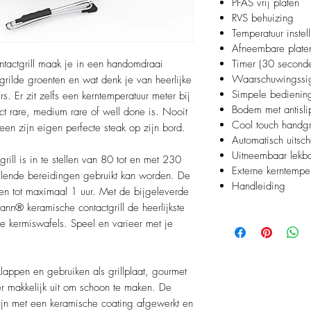
PFAS vrij platen
RVS behuizing
Temperatuur inste
Afneembare plate
actgrill maak je in een handomdraai
Timer (30 seconde
Waarschuwingssi
gegrilde groenten en wat denk je van heerlijke
Simpele bedienin
. Er zit zelfs een kerntemperatuur meter bij
Bodem met antisli
ect rare, medium rare of well done is. Nooit
Cool touch handg
een zijn eigen perfecte steak op zijn bord.
Automatisch uitsc
Uitneembaar lekb
ll is in te stellen van 80 tot en met 230
Externe kerntempe
illende bereidingen gebruikt kan worden. De
Handleiding
nden tot maximaal 1 uur. Met de bijgeleverde
n® keramische contactgrill de heerlijkste
nte kermiswafels. Speel en varieer met je
lappen en gebruiken als grillplaat, gourmet
r makkelijk uit om schoon te maken. De
 zijn met een keramische coating afgewerkt en