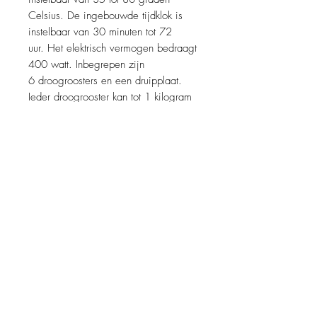
Celsius. De ingebouwde tijdklok is
instelbaar van 30 minuten tot 72
uur. Het elektrisch vermogen bedraagt
400 watt. Inbegrepen zijn
6 droogroosters en een druipplaat.
Ieder droogrooster kan tot 1 kilogram
voedsel dragen. De druipplaat bevat
geen BPA.
Productinformatie
Compact model
Verlichting in de droogkamer
Kijkraam in de deur
Makkelijk schoon te maken
Terug naar productoverzicht
Fluister stil
Makkelijk in te stellen
Volledig roestvrijstalen behuizing
info@wartmann.cooking
Horizontale luchtstroom