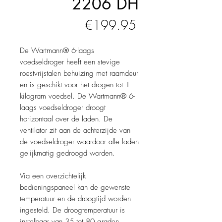
2206 DH
Price
€199.95
De Wartmann® 6-laags
voedseldroger heeft een stevige
roestvrijstalen behuizing met raamdeur
en is geschikt voor het drogen tot 1
kilogram voedsel. De Wartmann® 6-
laags voedseldroger droogt
horizontaal over de laden. De
ventilator zit aan de achterzijde van
de voedseldroger waardoor alle laden
gelijkmatig gedroogd worden.
Via een overzichtelijk
bedieningspaneel kan de gewenste
temperatuur en de droogtijd worden
ingesteld. De droogtemperatuur is
instelbaar van 35 tot 80 graden