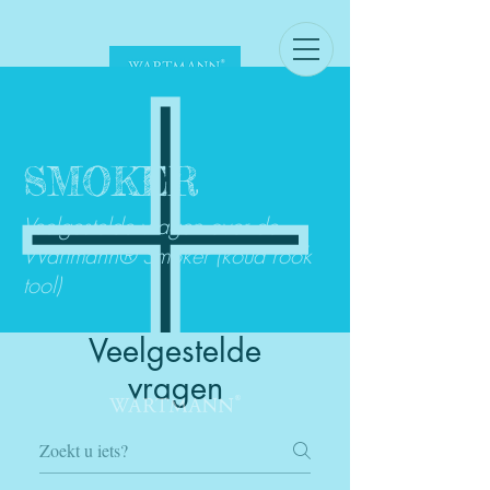
SMOKER
Veelgestelde vragen over de
Wartmann® Smoker (koud rook
tool)
Veelgestelde
vragen