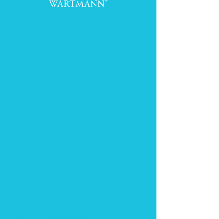
cm / 50 stuks
Prijs
€ 8,95
De Wartmann® vacuümzakken zijn
speciaal ontworpen voor het sous vide
koken en zijn geschikt voor het koken
op temperaturen tot 100 graden. Om
de lucht snel uit de vacuümzakken te
halen is aan de binnenzijde een
speciaal patroon aangebracht.
Hierdoor zijn deze vacuümzakken
ideaal voor het snel, luchtdicht,
verzegelen van etenswaren.
De Wartmann® vacuümzakken zijn
geschikt voor alle moderne
vacuümapparaten.. Ieder pakje bevat
50 vacuümzakken. Alle Wartmann®
vacuümzakken zijn BPA vrij.