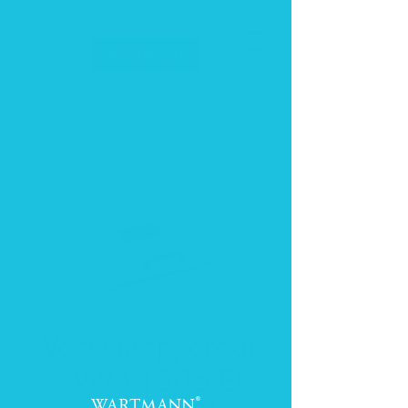
Vacuümapparaat
, WM-1506 EL,