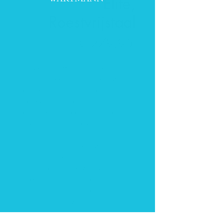
Elite,
Roestvrijstaal
Prijs
€ 279,95
Het Wartmann® vacuumapparaat
heeft een robuuste stalen behuizing en
beschikt over een tweevoudig
pompsysteem voor een maximale
onderdruk en dubbele ventilatoren
voor een effectieve koeling.
Een van de meest luxueuze
tafelvacuumapparaten die er vandaag
de dag op de markt zijn. Vier
voorkeurinstellingen, volledig
handmatig instelbaar, pulsfunctie,
marineer-functie, zegelherhaal-functie.