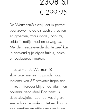
2308 SJ
Prijs
€ 299,95
De Wartmann® slowjuicer is perfect
voor zowel harde als zachte vruchten
en groenten, zoals wortel, paprika,
selderij, radijs, kool en tarwegras.
Met de meegeleverde dichte zeef kun
je eenvoudig je eigen fruitijs, pesto
en pastasauzen maken.
Jij perst met de Wartmann®
slowjuicer met een bijzonder laag
toerental van 37 omwentelingen per
minuut. Hierdoor blijven de vitaminen
optimaal behouden! Daarnaast is
deze slowjuicer zeer eenvoudig en
snel schoon te maken. Het resultaat is
een handige en efficiënte slowjuicer