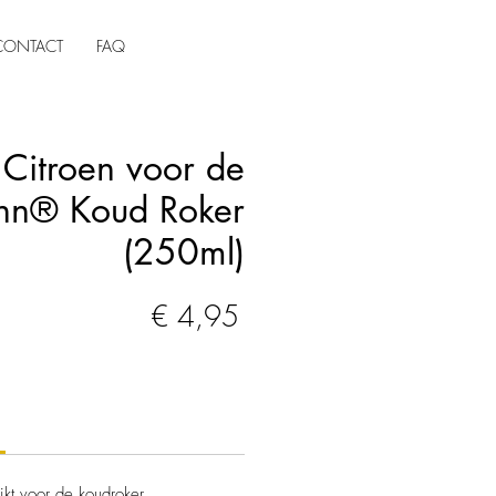
CONTACT
FAQ
Citroen voor de
n® Koud Roker
(250ml)
Prijs
€ 4,95
hikt voor de koudroker