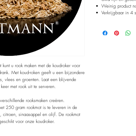
Weinig product n
Verkrijgbaar in 4
 kunt u rook maken met de koudroker voor
rank. Met koud-roken geeft u een bijzondere
s, vlees en groenten. Laat een blijvende
keer met rook uit te serveren.
 verschillende rooksmaken creëren.
t 250 gram rookmot is te leveren in de
 citroen, sinaasappel en olijf. De rookmot
geschikt voor onze koudroker.