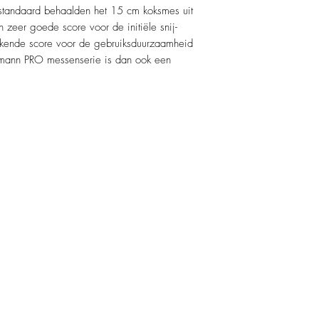
standaard behaalden het 15 cm koksmes uit
eer goede score voor de initiële snij-
tekende score voor de gebruiksduurzaamheid
mann PRO messenserie is dan ook een