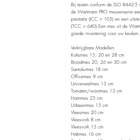
Bij testen conform de ISO 8442-5 
de Wartmann PRO messenserie een z
prestatie (ICC > 105) en een uits
(TCC > 640).Een mes uit de Wart
goede investering voor uw keuken.
Verkrijgbare Modellen:
Koksmes 15, 20 en 28 cm
Broodmes 20, 26 en 30 cm
Santokumes 18 cm
Officemes 9 cm
Universeelmes 13 cm
Tomaten/worstmes 13 cm
Hammes 25 cm
Uitbeenmes 15 cm
Vleesmes 20 cm
Vleesvork 8 cm
Vleesvork 15 cm
Hakmes 16 cm