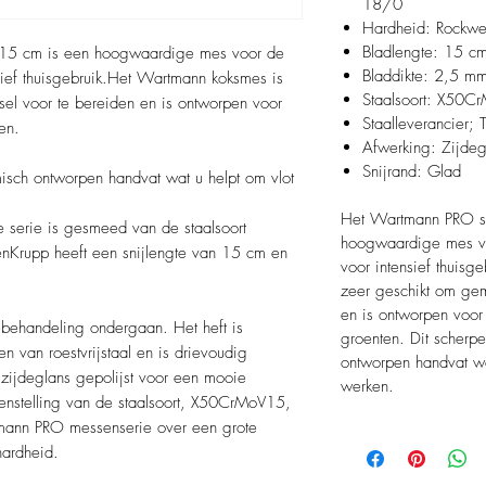
18/0
Hardheid: Rockwe
Bladlengte: 15 c
15 cm is een hoogwaardige mes voor de
Bladdikte: 2,5 m
sief thuisgebruik.Het Wartmann koksmes is
Staalsoort: X50C
el voor te bereiden en is ontworpen voor
Staalleverancier;
en.
Afwerking: Zijdeg
Snijrand: Glad
isch ontworpen handvat wat u helpt om vlot
Het Wartmann PRO se
 serie is gesmeed van de staalsoort
hoogwaardige mes vo
nKrupp heeft een snijlengte van 15 cm en
voor intensief thuis
zeer geschikt om gem
en is ontworpen voor 
behandeling ondergaan. Het heft is
groenten. Dit scherp
n van roestvrijstaal en is drievoudig
ontworpen handvat wat
 zijdeglans gepolijst voor een mooie
werken.
enstelling van de staalsoort, X50CrMoV15,
mann PRO messenserie over een grote
hardheid.