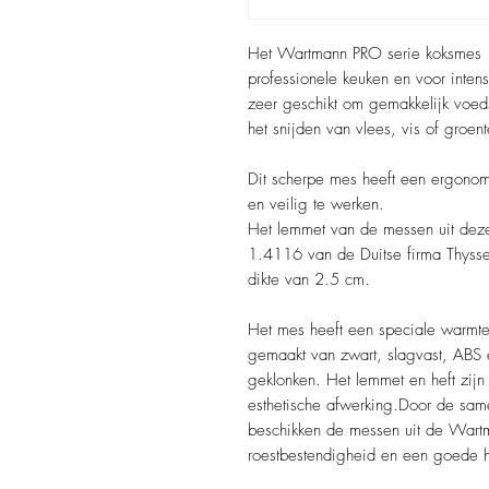
Het Wartmann PRO serie koksmes 
professionele keuken en voor inten
zeer geschikt om gemakkelijk voeds
het snijden van vlees, vis of groent
Dit scherpe mes heeft een ergonom
en veilig te werken.
Het lemmet van de messen uit deze
1.4116 van de Duitse firma Thysse
dikte van 2.5 cm.
Het mes heeft een speciale warmte
gemaakt van zwart, slagvast, ABS e
geklonken. Het lemmet en heft zijn
esthetische afwerking.Door de sam
beschikken de messen uit de Wart
roestbestendigheid en een goede 