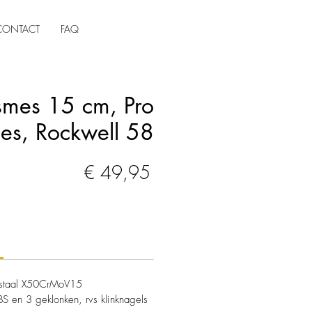
CONTACT
FAQ
smes 15 cm, Pro
ies, Rockwell 58
Prijs
€ 49,95
j staal X50CrMoV15
S en 3 geklonken, rvs klinknagels