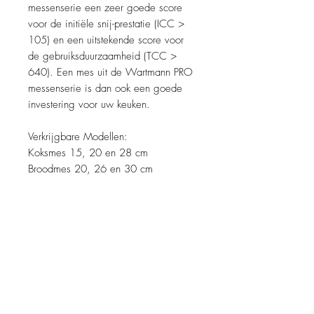
messenserie een zeer goede score
voor de initiële snij-prestatie (ICC >
105) en een uitstekende score voor
de gebruiksduurzaamheid (TCC >
640). Een mes uit de Wartmann PRO
messenserie is dan ook een goede
investering voor uw keuken.
Verkrijgbare Modellen:
Koksmes 15, 20 en 28 cm
Broodmes 20, 26 en 30 cm
Santokumes 18 cm
Officemes 9 cm
Universeelmes 13 cm
Tomaten/worstmes 13 cm
Hammes 25 cm
Uitbeenmes 15 cm
Vleesmes 20 cm
Vleesvork 8 cm