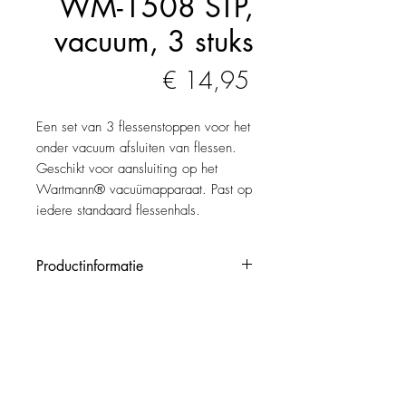
WM-1508 STP,
vacuum, 3 stuks
Prijs
€ 14,95
Een set van 3 flessenstoppen voor het
onder vacuum afsluiten van flessen.
Geschikt voor aansluiting op het
Wartmann® vacuümapparaat. Past op
iedere standaard flessenhals.
Productinformatie
Uw wijn, olie, azijn en dergelijke
producten blijven langer goed
Terug naar productoverzicht