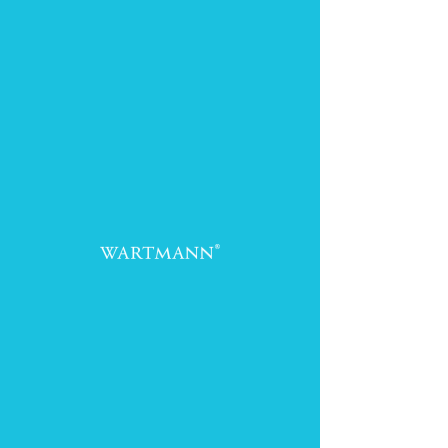
VIDEOS
Het Wartmann
®
video kanaal
Wartmann® Video Kanaal
Nu bekijken